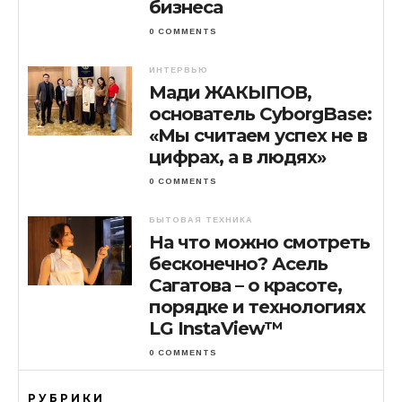
бизнеса
0 COMMENTS
ИНТЕРВЬЮ
Мади ЖАКЫПОВ,
основатель CyborgBase:
«Мы считаем успех не в
цифрах, а в людях»
0 COMMENTS
БЫТОВАЯ ТЕХНИКА
На что можно смотреть
бесконечно? Асель
Сагатова – о красоте,
порядке и технологиях
LG InstaView™
0 COMMENTS
РУБРИКИ