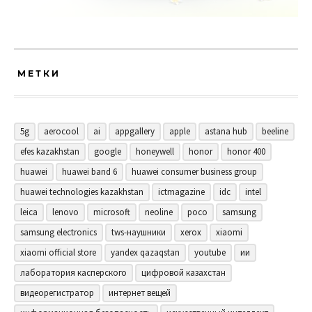
МЕТКИ
5g
aerocool
ai
appgallery
apple
astana hub
beeline
efes kazakhstan
google
honeywell
honor
honor 400
huawei
huawei band 6
huawei consumer business group
huawei technologies kazakhstan
ictmagazine
idc
intel
leica
lenovo
microsoft
neoline
poco
samsung
samsung electronics
tws-наушники
xerox
xiaomi
xiaomi official store
yandex qazaqstan
youtube
ии
лаборатория касперского
цифровой казахстан
видеорегистратор
интернет вещей