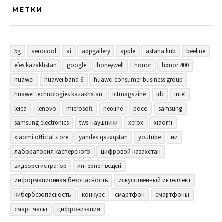
МЕТКИ
5g
aerocool
ai
appgallery
apple
astana hub
beeline
efes kazakhstan
google
honeywell
honor
honor 400
huawei
huawei band 6
huawei consumer business group
huawei technologies kazakhstan
ictmagazine
idc
intel
leica
lenovo
microsoft
neoline
poco
samsung
samsung electronics
tws-наушники
xerox
xiaomi
xiaomi official store
yandex qazaqstan
youtube
ии
лаборатория касперского
цифровой казахстан
видеорегистратор
интернет вещей
информационная безопасность
искусственный интеллект
кибербезопасность
конкурс
смартфон
смартфоны
смарт часы
цифровизация