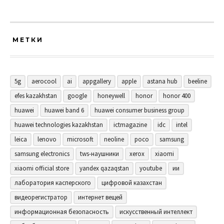
МЕТКИ
5g
aerocool
ai
appgallery
apple
astana hub
beeline
efes kazakhstan
google
honeywell
honor
honor 400
huawei
huawei band 6
huawei consumer business group
huawei technologies kazakhstan
ictmagazine
idc
intel
leica
lenovo
microsoft
neoline
poco
samsung
samsung electronics
tws-наушники
xerox
xiaomi
xiaomi official store
yandex qazaqstan
youtube
ии
лаборатория касперского
цифровой казахстан
видеорегистратор
интернет вещей
информационная безопасность
искусственный интеллект