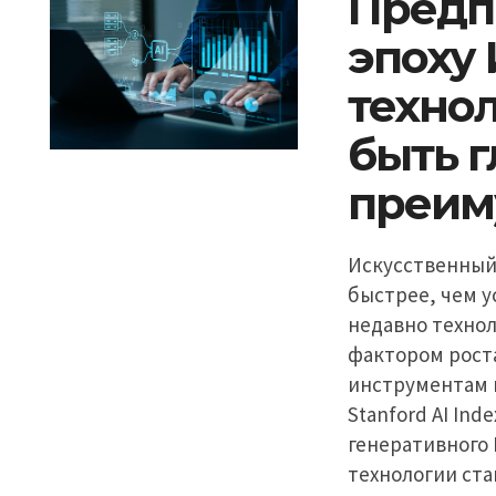
Предп
эпоху 
техно
быть 
преим
Искусственный
быстрее, чем 
недавно техно
фактором роста
инструментам 
Stanford AI In
генеративного
технологии ст