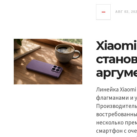
АВГ 03, 20
Xiaomi
стано
аргум
Линейка Xiaomi
флагманами и у
Производитель
востребованны
несколько пре
смартфон с оч