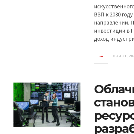
искусственног
ВВП к 2030 году
направлении. П
инвестиции в I
доход индустри
НОЯ 21, 20
Облач
стано
ресур
разраб