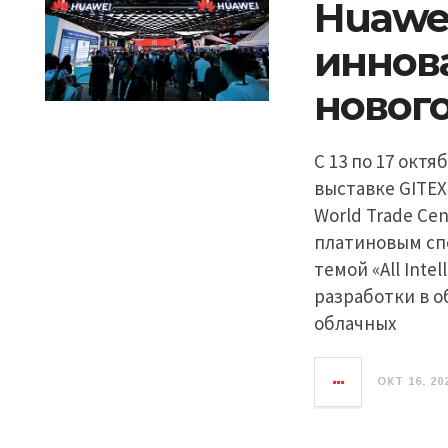
Huawe
иннов
новог
С 13 по 17 окт
выставке GITEX
World Trade Ce
платиновым сп
темой «All Inte
разработки в о
облачных
ОКТ 16, 20