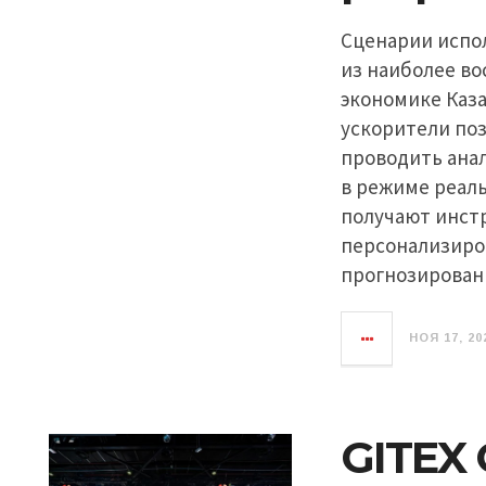
Сценарии испо
из наиболее в
экономике Каз
ускорители по
проводить ана
в режиме реаль
получают инст
персонализиро
прогнозирован
НОЯ 17, 20
GITEX 