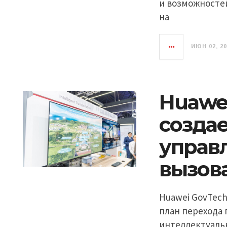
и возможностей
на
ИЮН 02, 2
Huawei
созда
управл
вызов
Huawei GovTech
план перехода 
интеллектуальн