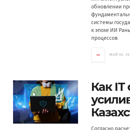
обновлении пр
фундаментальн
системы госуд
к эпохе ИИ Ра
процессов
МАЙ 06, 20
Как IT
усили
Казахс
Согласно расч