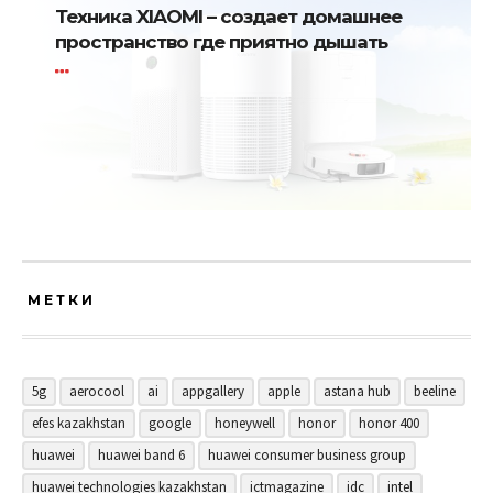
Техника XIAOMI – создает домашнее
пространство где приятно дышать
МЕТКИ
5g
aerocool
ai
appgallery
apple
astana hub
beeline
efes kazakhstan
google
honeywell
honor
honor 400
huawei
huawei band 6
huawei consumer business group
huawei technologies kazakhstan
ictmagazine
idc
intel