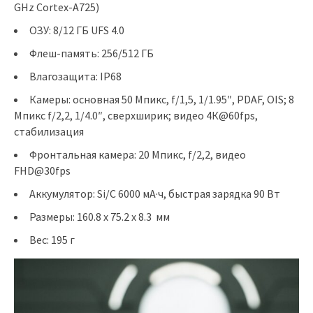
GHz Cortex-A725)
ОЗУ: 8/12 ГБ UFS 4.0
Флеш-память: 256/512 ГБ
Влагозащита: IP68
Камеры: основная 50 Мпикс, f/1,5, 1/1.95″, PDAF, OIS; 8
Мпикс f/2,2, 1/4.0″, сверхширик; видео 4К@60fps,
стабилизация
Фронтальная камера: 20 Мпикс, f/2,2, видео
FHD@30fps
Аккумулятор: Si/C 6000 мА·ч, быстрая зарядка 90 Вт
Размеры: 160.8 x 75.2 x 8.3 мм
Вес: 195 г