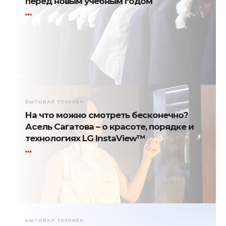
перед новым учебным годом
БЫТОВАЯ ТЕХНИКА
На что можно смотреть бесконечно?
Асель Сагатова – о красоте, порядке и
технологиях LG InstaView™
БЫТОВАЯ ТЕХНИКА