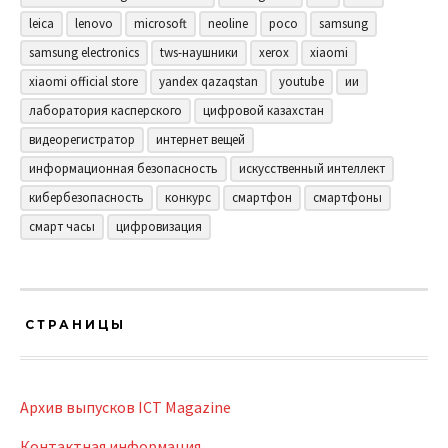
leica
lenovo
microsoft
neoline
poco
samsung
samsung electronics
tws-наушники
xerox
xiaomi
xiaomi official store
yandex qazaqstan
youtube
ии
лаборатория касперского
цифровой казахстан
видеорегистратор
интернет вещей
информационная безопасность
искусственный интеллект
кибербезопасность
конкурс
смартфон
смартфоны
смарт часы
цифровизация
СТРАНИЦЫ
Архив выпусков ICT Magazine
Контактная информация