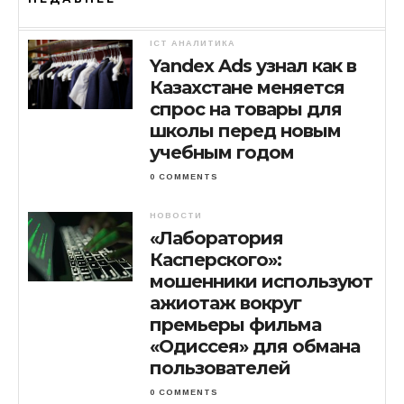
ICT АНАЛИТИКА
Yandex Ads узнал как в
Казахстане меняется
спрос на товары для
школы перед новым
учебным годом
0 COMMENTS
НОВОСТИ
«Лаборатория
Касперского»:
мошенники используют
ажиотаж вокруг
премьеры фильма
«Одиссея» для обмана
пользователей
0 COMMENTS