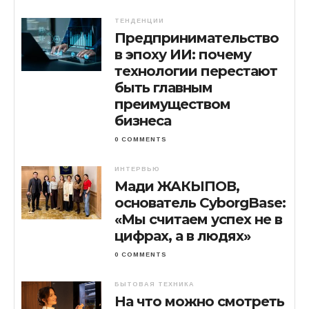
ТЕНДЕНЦИИ
Предпринимательство
в эпоху ИИ: почему
технологии перестают
быть главным
преимуществом
бизнеса
0 COMMENTS
ИНТЕРВЬЮ
Мади ЖАКЫПОВ,
основатель CyborgBase:
«Мы считаем успех не в
цифрах, а в людях»
0 COMMENTS
БЫТОВАЯ ТЕХНИКА
На что можно смотреть