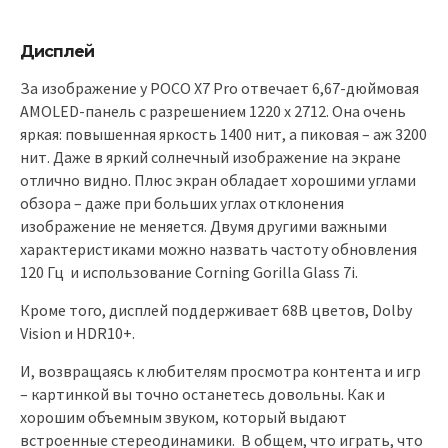
Дисплей
За изображение у POCO X7 Pro отвечает 6,67-дюймовая
AMOLED-панель с разрешением 1220 x 2712. Она очень
яркая: повышенная яркость 1400 нит, а пиковая – аж 3200
нит. Даже в яркий солнечный изображение на экране
отлично видно. Плюс экран обладает хорошими углами
обзора – даже при больших углах отклонения
изображение не меняется. Двумя другими важными
характеристиками можно назвать частоту обновления
120 Гц и использование Corning Gorilla Glass 7i.
Кроме того, дисплей поддерживает 68B цветов, Dolby
Vision и HDR10+.
И, возвращаясь к любителям просмотра контента и игр
– картинкой вы точно останетесь довольны. Как и
хорошим объемным звуком, который выдают
встроенные стереодинамики. В общем, что играть, что