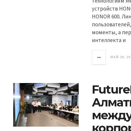
технологиям М
устройств HON
HONOR 600. Лин
пользователей,
моменты, а пе
интеллекта и
МАЙ 28, 20
FutureB
Алмат
межд
корпо