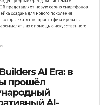
еждународный бренд экосистемы AI-
OR представляет новую серию смартфонов
ейка создана для нового поколения
 которые хотят не просто фиксировать
реосмыслять их с помощью искусственного
26
uilders AI Era: в
ы прошёл
ународный
ративный AI-