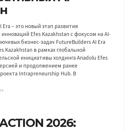
он
AI Era – это новый этап развития
инноваций Efes Kazakhstan с фокусом на AI-
ючевых бизнес-задач FutureBuilders AI Era
es Kazakhstan в рамках глобальной
льской инициативы холдинга Anadolu Efes
версией и продолжением ранее
роекта Intrapreneurship Hub. В
26
ACTION 2026: