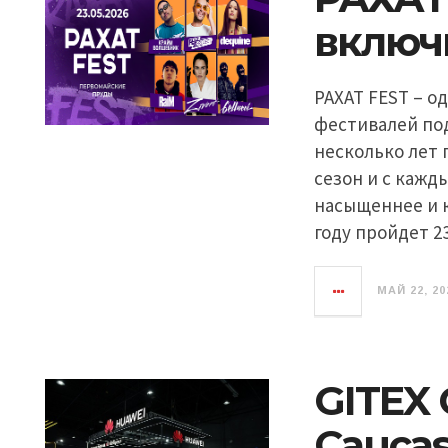
включи
РАХАТ FEST – о
фестивалей по
несколько лет
сезон и с кажд
насыщеннее и к
году пройдет 2
МАЙ 22, 20
GITEX 
Caucas