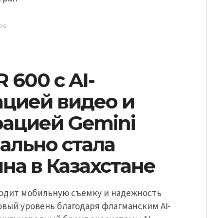
26
600 с AI-
ацией видео и
рацией Gemini
ально стала
на в Казахстане
одит мобильную съемку и надежность
овый уровень благодаря флагманским AI-