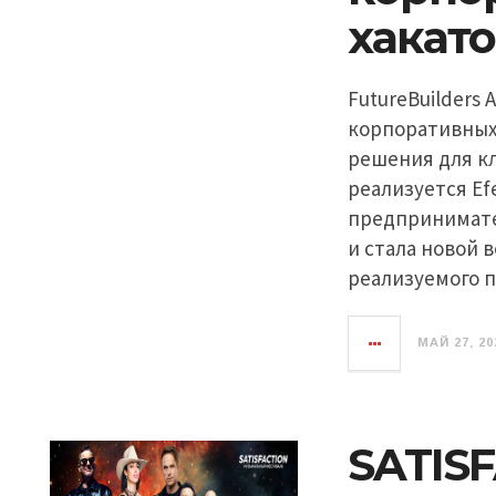
хакат
FutureBuilders 
корпоративных 
решения для кл
реализуется Ef
предпринимате
и стала новой 
реализуемого п
МАЙ 27, 20
SATISF