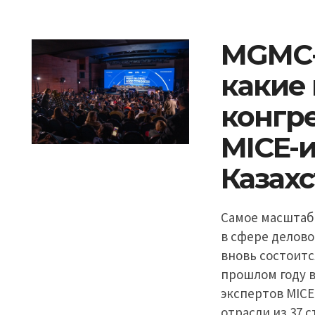
MGMC-
какие
конгре
MICE-
Казахс
Самое масштаб
в сфере деловог
вновь состоится
прошлом году в
экспертов MICE
отрасли из 37 