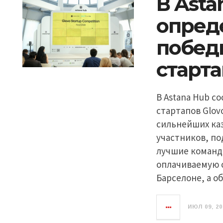
В Asta
опред
побед
старта
В Astana Hub с
стартапов Glov
сильнейших каз
участников, по
лучшие команд
оплачиваемую с
Барселоне, а о
ИЮЛ 09, 20