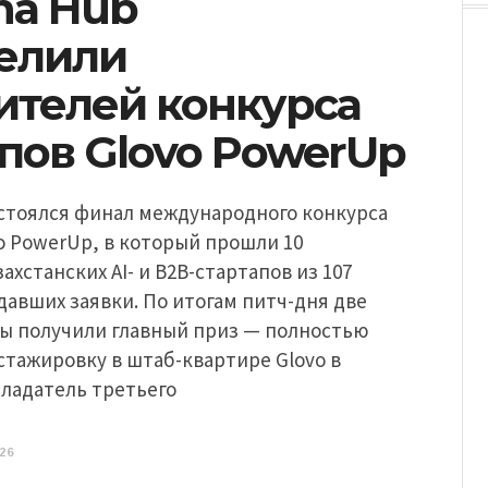
na Hub
елили
ителей конкурса
пов Glovo PowerUp
остоялся финал международного конкурса
o PowerUp, в который прошли 10
ахстанских AI- и B2B-стартапов из 107
давших заявки. По итогам питч-дня две
ы получили главный приз — полностью
тажировку в штаб-квартире Glovo в
бладатель третьего
26