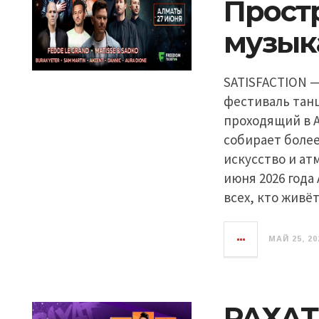
Прост
музык
SATISFACTION 
фестиваль танц
проходящий в А
собирает более
искусство и ат
июня 2026 года
всех, кто живё
МАЙ 25, 20
РАХАТ 