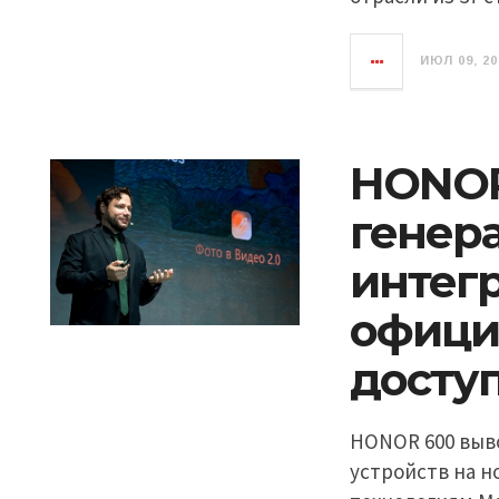
ИЮЛ 09, 20
HONOR 
генер
интег
офици
доступ
HONOR 600 выв
устройств на н