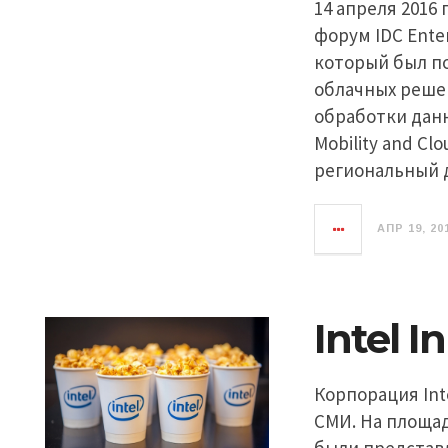
14 апреля 2016
форум IDC Enter
который был п
облачных решен
обработки данн
Mobility and C
региональный 
АПР 19, 20
Intel 
Корпорация Int
СМИ. На площа