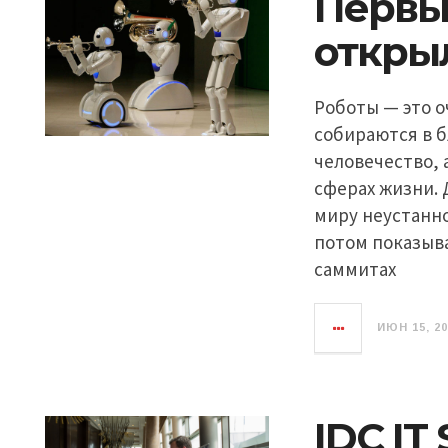
Первы
открыл
Роботы — это о
собираются в 
человечество, 
сферах жизни. 
миру неустанно
потом показыва
саммитах
ИЮН 15, 2
IDC IT 