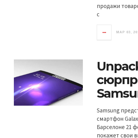
продажи товаро
с
МАР 03, 20
Unpack
сюрпр
Samsu
Samsung предс
смартфон Galax
Барселоне 21 ф
покажет свои в