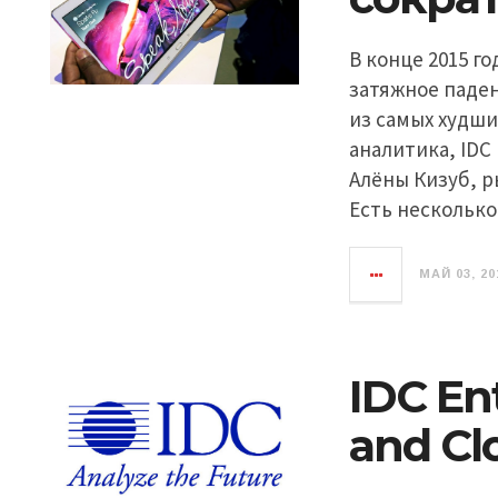
В конце 2015 г
затяжное паде
из самых худши
аналитика, ID
Алёны Кизуб, р
Есть несколько
МАЙ 03, 20
IDC Ent
and Cl