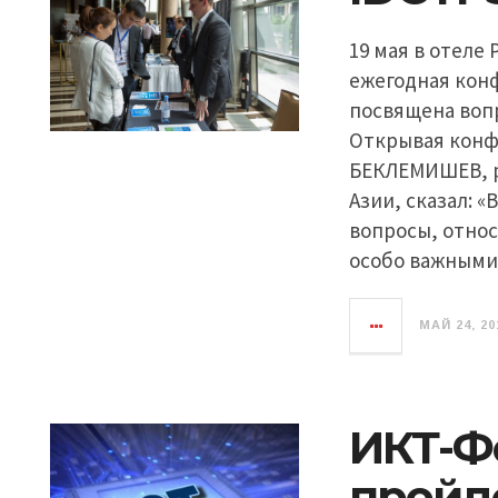
19 мая в отеле
ежегодная конф
посвящена воп
Открывая конфе
БЕКЛЕМИШЕВ, р
Азии, сказал: 
вопросы, относ
особо важным
МАЙ 24, 20
ИКТ-Фо
пройде