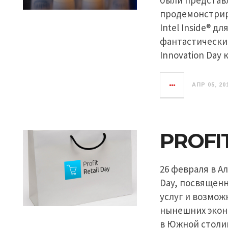
были представ
продемонстрир
Intel Inside® д
фантастические
Innovation Day
АПР 05, 20
PROFIT
26 февраля в А
Day, посвященн
услуг и возмо
нынешних эконо
в Южной столи