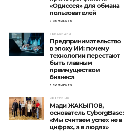
«Одиссея» для обмана
пользователей
0 COMMENTS
ТЕНДЕНЦИИ
Предпринимательство
в эпоху ИИ: почему
технологии перестают
быть главным
преимуществом
бизнеса
0 COMMENTS
ИНТЕРВЬЮ
Мади ЖАКЫПОВ,
основатель CyborgBase:
«Мы считаем успех не в
цифрах, а в людях»