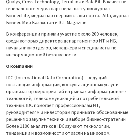
Qualys
,
Cross
Technology
,
TerraLink
и
BalaBit
. В качестве
генерального медиа партнера выступил журнал
Бизнес
Life
, медиа партнерами стали портал
Alfa
, журнал
Бизнес Мир Казахстан и
ICT
Magazine
.
В конференции приняли участие около 200 человек,
среди которых директора департаментов ИТ и ИБ,
начальники отделов, менеджера и специалисты по
информационной безопасности.
О компании
IDC
(
International
Data
Corporation
) – ведущий
поставщик информации, консультационных услуг и
организатор мероприятий на рынках информационных
технологий, телекоммуникаций и потребительской
техники.
IDC
помогает профессионалам ИТ,
руководителям и инвесторам принимать обоснованные
решения о закупке техники и выборе бизнес-стратегии.
Более 1100 аналитиков
IDC
изучают технологии,
тенденции и возможности отрасли на мировом,