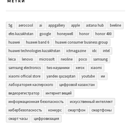
МЕТКИ
5g
aerocool
ai
appgallery
apple
astana hub
beeline
efes kazakhstan
google
honeywell
honor
honor 400
huawei
huawei band 6
huawei consumer business group
huawei technologies kazakhstan
ictmagazine
idc
intel
leica
lenovo
microsoft
neoline
poco
samsung
samsung electronics
tws-наушники
xerox
xiaomi
xiaomi official store
yandex qazaqstan
youtube
ии
лаборатория касперского
цифровой казахстан
видеорегистратор
интернет вещей
информационная безопасность
искусственный интеллект
кибербезопасность
конкурс
смартфон
смартфоны
смарт часы
цифровизация