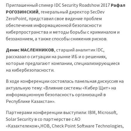
Приглашенный спикер IDC Security Roadshow 2017
Рафал
РОГОЗИНСКИЙ
, генеральный директор
SecDev
ZeroPoint
, представил свое видение проблем
обеспечения информационной безопасности
киберпространства и методы борьбы с криминалом и
беззаконием, а также способы снижения рисков.
Денис МАСЛЕННИКОВ
, старший аналитик
IDC
,
рассказал о ситуации на рынке ИБ и о решениях,
которые предлагают компании, специализирующиеся
на кибербезопасности.
В ходе конференции состоялась панельная дискуссия на
актуальную тему: «Влияние системы «Кибер Щит» на
информационную безопасность организаций в
Республике Казахстан».
Партнерами конференции выступили:
IBM
,
Microsoft
,
Solar
Security
в со партнерстве с АО
«Казахтелеком»,
HOB
,
Check
Point
Software
Technologies
,