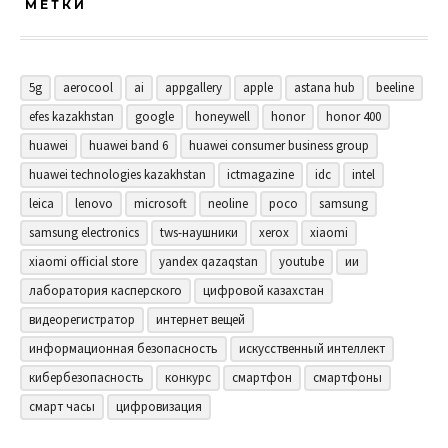
МЕТКИ
5g
aerocool
ai
appgallery
apple
astana hub
beeline
efes kazakhstan
google
honeywell
honor
honor 400
huawei
huawei band 6
huawei consumer business group
huawei technologies kazakhstan
ictmagazine
idc
intel
leica
lenovo
microsoft
neoline
poco
samsung
samsung electronics
tws-наушники
xerox
xiaomi
xiaomi official store
yandex qazaqstan
youtube
ии
лаборатория касперского
цифровой казахстан
видеорегистратор
интернет вещей
информационная безопасность
искусственный интеллект
кибербезопасность
конкурс
смартфон
смартфоны
смарт часы
цифровизация