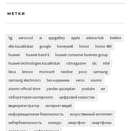
МЕТКИ
5g
aerocool
ai
appgallery
apple
astana hub
beeline
efes kazakhstan
google
honeywell
honor
honor 400
huawei
huawei band 6
huawei consumer business group
huawei technologies kazakhstan
ictmagazine
idc
intel
leica
lenovo
microsoft
neoline
poco
samsung
samsung electronics
tws-наушники
xerox
xiaomi
xiaomi official store
yandex qazaqstan
youtube
ии
лаборатория касперского
цифровой казахстан
видеорегистратор
интернет вещей
информационная безопасность
искусственный интеллект
кибербезопасность
конкурс
смартфон
смартфоны