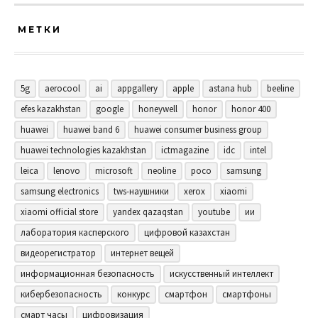
МЕТКИ
5g
aerocool
ai
appgallery
apple
astana hub
beeline
efes kazakhstan
google
honeywell
honor
honor 400
huawei
huawei band 6
huawei consumer business group
huawei technologies kazakhstan
ictmagazine
idc
intel
leica
lenovo
microsoft
neoline
poco
samsung
samsung electronics
tws-наушники
xerox
xiaomi
xiaomi official store
yandex qazaqstan
youtube
ии
лаборатория касперского
цифровой казахстан
видеорегистратор
интернет вещей
информационная безопасность
искусственный интеллект
кибербезопасность
конкурс
смартфон
смартфоны
смарт часы
цифровизация