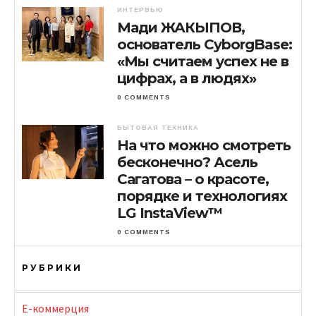
ИНТЕРВЬЮ
Мади ЖАКЫПОВ,
основатель CyborgBase:
«Мы считаем успех не в
цифрах, а в людях»
0 COMMENTS
БЫТОВАЯ ТЕХНИКА
На что можно смотреть
бесконечно? Асель
Сагатова – о красоте,
порядке и технологиях
LG InstaView™
0 COMMENTS
РУБРИКИ
E-коммерция