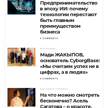
Предпринимательство
в эпоху ИИ: почему
технологии перестают
быть главным
преимуществом
бизнеса
0 COMMENTS
ИНТЕРВЬЮ
Мади ЖАКЫПОВ,
основатель CyborgBase:
«Мы считаем успех не в
цифрах, а в людях»
0 COMMENTS
БЫТОВАЯ ТЕХНИКА
На что можно смотреть
бесконечно? Асель
Сагатова – о красоте,