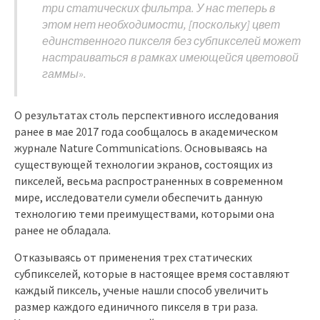
три статических фильтра. У нас теперь в
этом нет необходимости, [поскольку] цвет
единственного пикселя без субпикселей может
настраиваться в рамках имеющейся цветовой
гаммы».
О результатах столь перспективного исследования
ранее в мае 2017 года сообщалось в академическом
журнале Nature Communications. Основываясь на
существующей технологии экранов, состоящих из
пикселей, весьма распространенных в современном
мире, исследователи сумели обеспечить данную
технологию теми преимуществами, которыми она
ранее не обладала.
Отказываясь от применения трех статических
субпикселей, которые в настоящее время составляют
каждый пиксель, ученые нашли способ увеличить
размер каждого единичного пикселя в три раза.