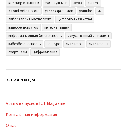
samsung electronics
tws-наушники
xerox
xiaomi
xiaomi official store
yandex qazaqstan
youtube
ии
лаборатория касперского
цифровой казахстан
видеорегистратор
интернет вещей
информационная безопасность
искусственный интеллект
кибербезопасность
конкурс
смартфон
смартфоны
смарт часы
цифровизация
СТРАНИЦЫ
Архив выпусков ICT Magazine
Контактная информация
О нас