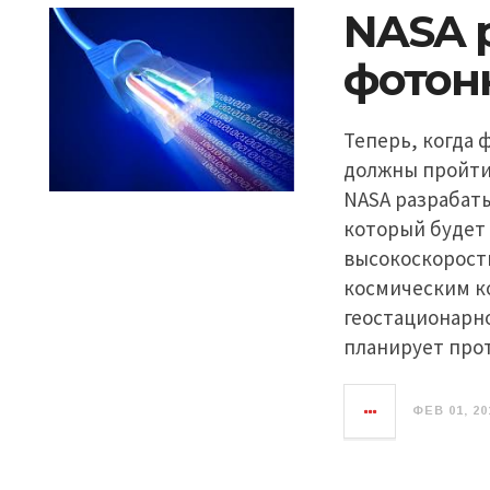
NASA 
фотон
Теперь, когда 
должны пройти 
NASA разрабат
который будет
высокоскорост
космическим к
геостационарно
планирует про
ФЕВ 01, 20