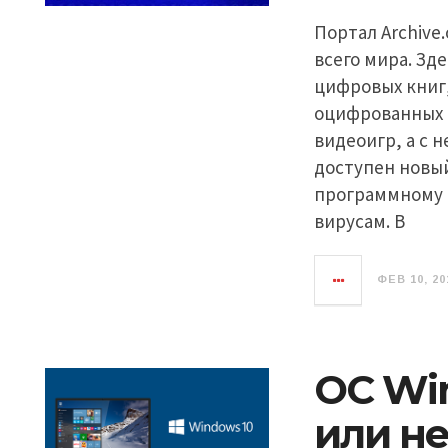
Портал Archive
всего мира. Зд
цифровых книг
оцифрованных в
видеоигр, а с 
доступен новы
программному 
вирусам. В
ФЕВ 10, 20
ОС Win
или не