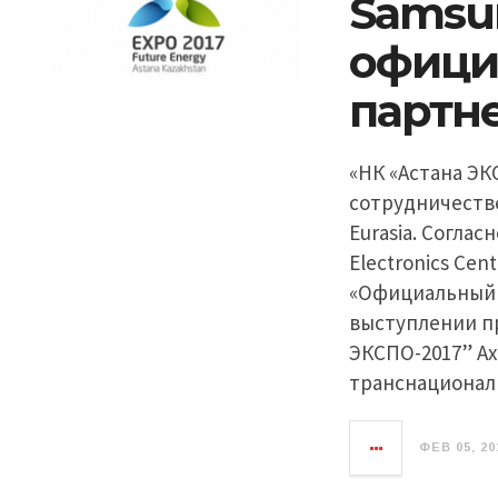
Samsu
офици
партн
«НК «Астана ЭК
сотрудничестве
Eurasia. Согла
Electronics Cen
«Официальный 
выступлении п
ЭКСПО-2017” Ах
транснационал
ФЕВ 05, 20