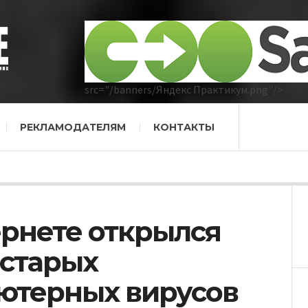
src="/banners/Яндекс Практикум.png"/>
РЕКЛАМОДАТЕЛЯМ
КОНТАКТЫ
ернете открылся
 старых
ютерных вирусов