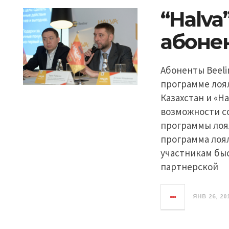
“Halva”
абонен
Абоненты Beeli
программе лоял
Казахстан и «Ha
возможности с
программы лоя
программа лоял
участникам бы
партнерской
ЯНВ 26, 20