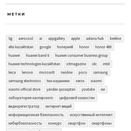
МЕТКИ
5g
aerocool
ai
appgallery
apple
astana hub
beeline
efes kazakhstan
google
honeywell
honor
honor 400
huawei
huawei band 6
huawei consumer business group
huawei technologies kazakhstan
ictmagazine
idc
intel
leica
lenovo
microsoft
neoline
poco
samsung
samsung electronics
tws-наушники
xerox
xiaomi
xiaomi official store
yandex qazaqstan
youtube
ии
лаборатория касперского
цифровой казахстан
видеорегистратор
интернет вещей
информационная безопасность
искусственный интеллект
кибербезопасность
конкурс
смартфон
смартфоны