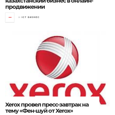
казахстанский бизнес в онлайн-
продвижении
in
ICT БИЗНЕС
Xerox провел пресс-завтрак на
тему «Фен-шуй от Xerox»