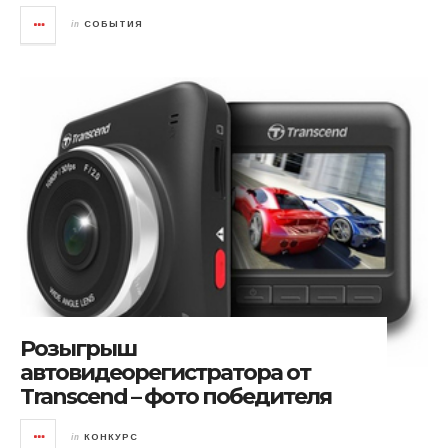
in
СОБЫТИЯ
Розыгрыш
автовидеорегистратора от
Transcend – фото победителя
in
КОНКУРС