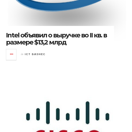
Intel объявил о выручке во II кв. в
размере $13,2 млрд
in
ICT БИЗНЕС