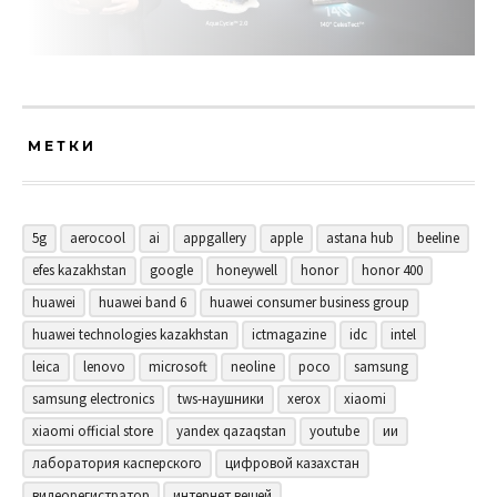
МЕТКИ
5g
aerocool
ai
appgallery
apple
astana hub
beeline
efes kazakhstan
google
honeywell
honor
honor 400
huawei
huawei band 6
huawei consumer business group
huawei technologies kazakhstan
ictmagazine
idc
intel
leica
lenovo
microsoft
neoline
poco
samsung
samsung electronics
tws-наушники
xerox
xiaomi
xiaomi official store
yandex qazaqstan
youtube
ии
лаборатория касперского
цифровой казахстан
видеорегистратор
интернет вещей