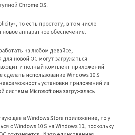
тупной Chrome OS.
licity», то есть простоту, в том числе
я новое аппаратное обеспечение.
а работать на любом девайсе,
 для новой ОС могут загружаться
о входит и полный комплект приложений
ние сделать использование Windows 10 S
 невозможность установки приложений из
й системы Microsoft она загружалась
твующее в Windows Store приложение, то у
ся с Windows 10 S на Windows 10, поскольку
С сохраняется. И это единственная