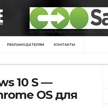
src="/banners/Яндекс Практикум.png"/>
РЕКЛАМОДАТЕЛЯМ
КОНТАКТЫ
ws 10 S —
hrome OS для