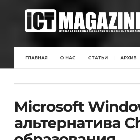
ГЛАВНАЯ
О НАС
СТАТЬИ
АРХИВ
Microsoft Windo
альтернатива C
образования