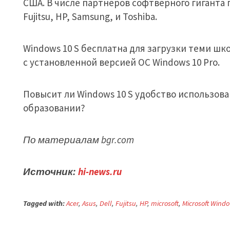
США. В числе партнеров софтверного гиганта по
Fujitsu, HP, Samsung, и Toshiba.
Windows 10 S бесплатна для загрузки теми ш
с установленной версией ОС Windows 10 Pro.
Повысит ли Windows 10 S удобство использов
образовании?
По материалам bgr.com
Источник:
hi-news.ru
Tagged with:
Acer
,
Asus
,
Dell
,
Fujitsu
,
HP
,
microsoft
,
Microsoft Windo