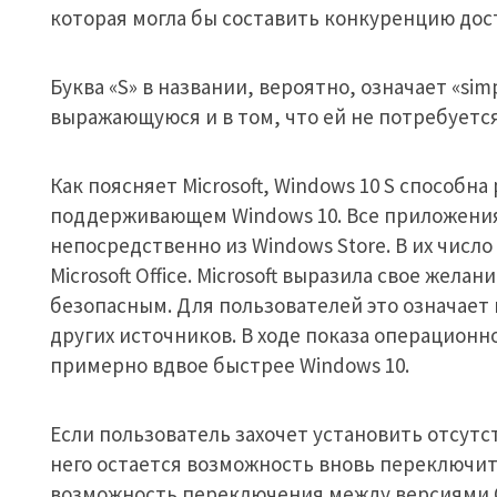
которая могла бы составить конкуренцию дос
Буква «S» в названии, вероятно, означает «simp
выражающуюся и в том, что ей не потребуетс
Как поясняет Microsoft, Windows 10 S способн
поддерживающем Windows 10. Все приложения
непосредственно из Windows Store. В их числ
Microsoft Office. Microsoft выразила свое жела
безопасным. Для пользователей это означает
других источников. В ходе показа операционно
примерно вдвое быстрее Windows 10.
Если пользователь захочет установить отсутс
него остается возможность вновь переключить
возможность переключения между версиями О