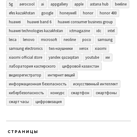
5g
aerocool
ai
appgallery
apple
astana hub
beeline
efes kazakhstan
google
honeywell
honor
honor 400
huawei
huawei band 6
huawei consumer business group
huawei technologies kazakhstan
ictmagazine
idc
intel
leica
lenovo
microsoft
neoline
poco
samsung
samsung electronics
tws-наушники
xerox
xiaomi
xiaomi official store
yandex qazaqstan
youtube
ии
лаборатория касперского
цифровой казахстан
видеорегистратор
интернет вещей
информационная безопасность
искусственный интеллект
кибербезопасность
конкурс
смартфон
смартфоны
смарт часы
цифровизация
СТРАНИЦЫ