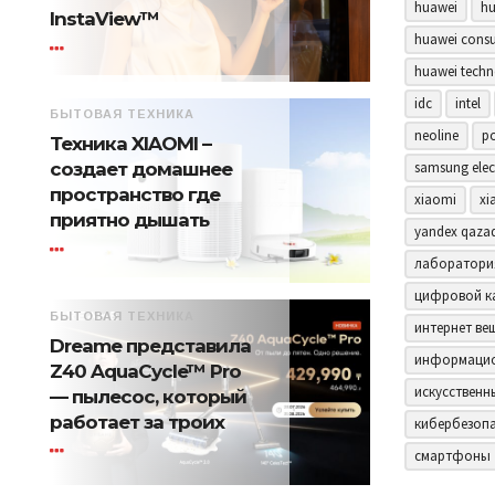
huawei
hu
InstaView™
huawei consu
huawei techn
idc
intel
БЫТОВАЯ ТЕХНИКА
neoline
p
Техника XIAOMI –
samsung elec
создает домашнее
пространство где
xiaomi
xi
приятно дышать
yandex qaza
лаборатори
цифровой к
БЫТОВАЯ ТЕХНИКА
интернет ве
Dreame представила
информацио
Z40 AquaCycle™ Pro
искусственн
— пылесос, который
работает за троих
кибербезоп
смартфоны