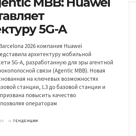
entic MBB: Huawei
тавляет
ктуру 5G-A
arcelona 2026 компания Huawei
едставила архитектуру мобильной
ети 5G-A, разработанную для эры агентной
кополосной связи (Agentic MBB). Новая
снованная на ключевых возможностях
азовой станции, L3 до базовой станции и
 призвана повысить качество
 позволяя операторам
in
26
ТЕНДЕНЦИИ