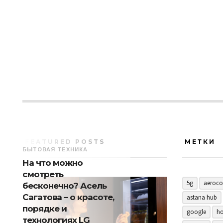
FEATURED POSTS
МЕТКИ
БЫТОВАЯ ТЕХНИКА
На что можно
смотреть
5g
aeroco
бесконечно? Асель
Сагатова – о красоте,
astana hub
порядке и
google
ho
технологиях LG