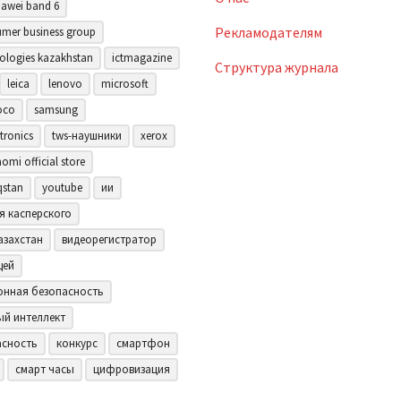
awei band 6
Рекламодателям
mer business group
ologies kazakhstan
ictmagazine
Структура журнала
leica
lenovo
microsoft
oco
samsung
tronics
tws-наушники
xerox
aomi official store
qstan
youtube
ии
я касперского
азахстан
видеорегистратор
щей
нная безопасность
ый интеллект
асность
конкурс
смартфон
смарт часы
цифровизация