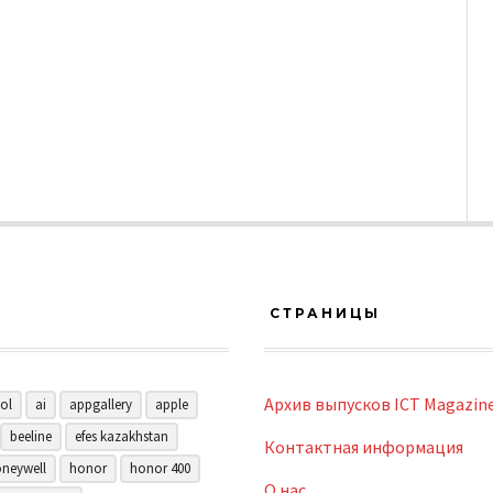
СТРАНИЦЫ
Архив выпусков ICT Magazin
ol
ai
appgallery
apple
beeline
efes kazakhstan
Контактная информация
neywell
honor
honor 400
О нас