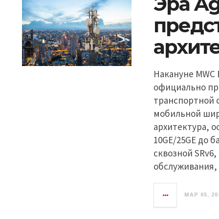
Эра Ag
предс
архите
Накануне MWC B
официально пр
транспортной с
мобильной широ
архитектура, о
10GE/25GE до б
сквозной SRv6,
обслуживания,
МАР 05, 20