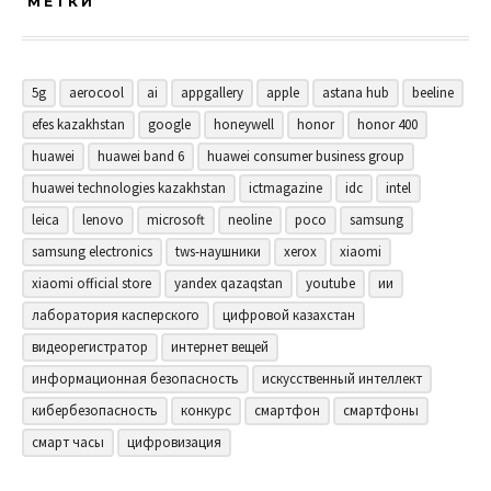
МЕТКИ
5g
aerocool
ai
appgallery
apple
astana hub
beeline
efes kazakhstan
google
honeywell
honor
honor 400
huawei
huawei band 6
huawei consumer business group
huawei technologies kazakhstan
ictmagazine
idc
intel
leica
lenovo
microsoft
neoline
poco
samsung
samsung electronics
tws-наушники
xerox
xiaomi
xiaomi official store
yandex qazaqstan
youtube
ии
лаборатория касперского
цифровой казахстан
видеорегистратор
интернет вещей
информационная безопасность
искусственный интеллект
кибербезопасность
конкурс
смартфон
смартфоны
смарт часы
цифровизация