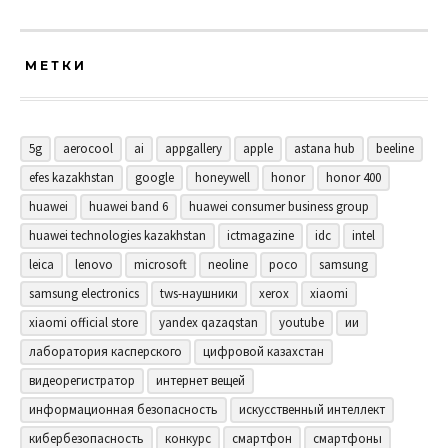
МЕТКИ
5g
aerocool
ai
appgallery
apple
astana hub
beeline
efes kazakhstan
google
honeywell
honor
honor 400
huawei
huawei band 6
huawei consumer business group
huawei technologies kazakhstan
ictmagazine
idc
intel
leica
lenovo
microsoft
neoline
poco
samsung
samsung electronics
tws-наушники
xerox
xiaomi
xiaomi official store
yandex qazaqstan
youtube
ии
лаборатория касперского
цифровой казахстан
видеорегистратор
интернет вещей
информационная безопасность
искусственный интеллект
кибербезопасность
конкурс
смартфон
смартфоны