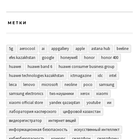
МЕТКИ
5g
aerocool
ai
appgallery
apple
astana hub
beeline
efes kazakhstan
google
honeywell
honor
honor 400
huawei
huawei band 6
huawei consumer business group
huawei technologies kazakhstan
ictmagazine
idc
intel
leica
lenovo
microsoft
neoline
poco
samsung
samsung electronics
tws-наушники
xerox
xiaomi
xiaomi official store
yandex qazaqstan
youtube
ии
лаборатория касперского
цифровой казахстан
видеорегистратор
интернет вещей
информационная безопасность
искусственный интеллект
кибербезопасность
конкурс
смартфон
смартфоны