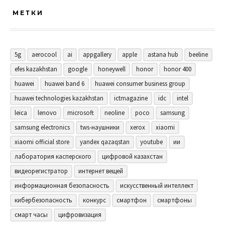
МЕТКИ
5g
aerocool
ai
appgallery
apple
astana hub
beeline
efes kazakhstan
google
honeywell
honor
honor 400
huawei
huawei band 6
huawei consumer business group
huawei technologies kazakhstan
ictmagazine
idc
intel
leica
lenovo
microsoft
neoline
poco
samsung
samsung electronics
tws-наушники
xerox
xiaomi
xiaomi official store
yandex qazaqstan
youtube
ии
лаборатория касперского
цифровой казахстан
видеорегистратор
интернет вещей
информационная безопасность
искусственный интеллект
кибербезопасность
конкурс
смартфон
смартфоны
смарт часы
цифровизация