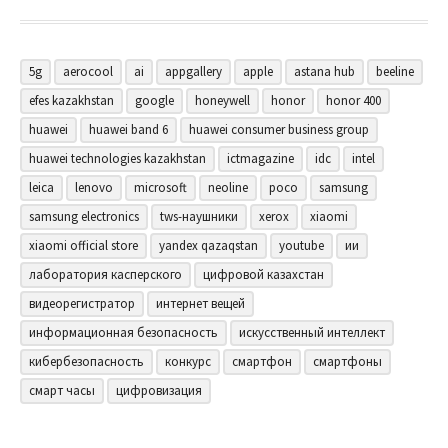
5g
aerocool
ai
appgallery
apple
astana hub
beeline
efes kazakhstan
google
honeywell
honor
honor 400
huawei
huawei band 6
huawei consumer business group
huawei technologies kazakhstan
ictmagazine
idc
intel
leica
lenovo
microsoft
neoline
poco
samsung
samsung electronics
tws-наушники
xerox
xiaomi
xiaomi official store
yandex qazaqstan
youtube
ии
лаборатория касперского
цифровой казахстан
видеорегистратор
интернет вещей
информационная безопасность
искусственный интеллект
кибербезопасность
конкурс
смартфон
смартфоны
смарт часы
цифровизация