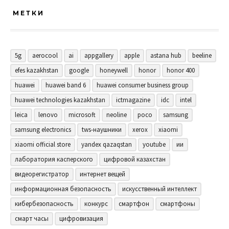
МЕТКИ
5g
aerocool
ai
appgallery
apple
astana hub
beeline
efes kazakhstan
google
honeywell
honor
honor 400
huawei
huawei band 6
huawei consumer business group
huawei technologies kazakhstan
ictmagazine
idc
intel
leica
lenovo
microsoft
neoline
poco
samsung
samsung electronics
tws-наушники
xerox
xiaomi
xiaomi official store
yandex qazaqstan
youtube
ии
лаборатория касперского
цифровой казахстан
видеорегистратор
интернет вещей
информационная безопасность
искусственный интеллект
кибербезопасность
конкурс
смартфон
смартфоны
смарт часы
цифровизация