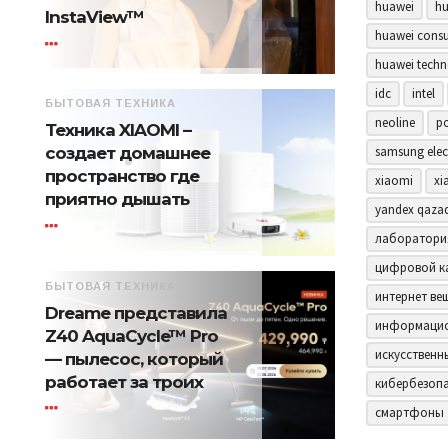
huawei
hu
InstaView™
huawei consu
huawei techn
idc
intel
БЫТОВАЯ ТЕХНИКА
neoline
p
Техника XIAOMI –
samsung elec
создает домашнее
пространство где
xiaomi
xi
приятно дышать
yandex qaza
лаборатори
цифровой к
БЫТОВАЯ ТЕХНИКА
интернет ве
Dreame представила
информацио
Z40 AquaCycle™ Pro
искусственн
— пылесос, который
работает за троих
кибербезоп
смартфоны