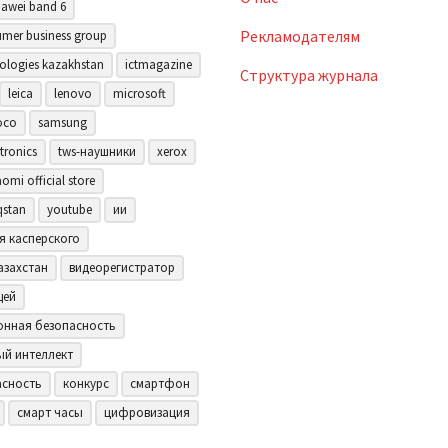
awei band 6
Рекламодателям
mer business group
ologies kazakhstan
ictmagazine
Структура журнала
leica
lenovo
microsoft
oco
samsung
tronics
tws-наушники
xerox
aomi official store
qstan
youtube
ии
я касперского
азахстан
видеорегистратор
щей
нная безопасность
ый интеллект
асность
конкурс
смартфон
смарт часы
цифровизация