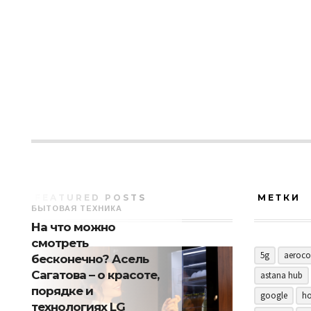
FEATURED POSTS
МЕТКИ
БЫТОВАЯ ТЕХНИКА
На что можно
смотреть
5g
aeroco
бесконечно? Асель
Сагатова – о красоте,
astana hub
порядке и
google
ho
технологиях LG