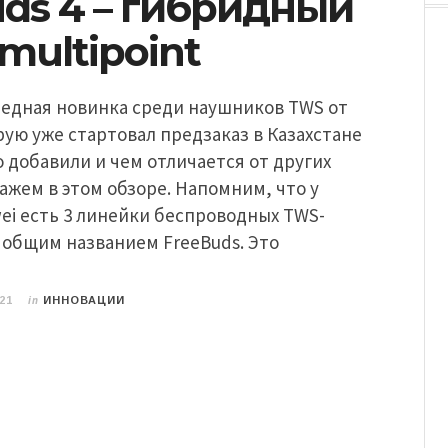
ds 4 – гибридный
multipoint
редная новинка среди наушников TWS от
рую уже стартовал предзаказ в Казахстане
то добавили и чем отличается от других
ажем в этом обзоре. Напомним, что у
ei есть 3 линейки беспроводных TWS-
 общим названием FreeBuds. Это
in
21
ИННОВАЦИИ