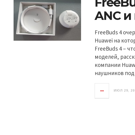
FreeBu
ANC и 
FreeBuds 4 оче
Huawei на кото
FreeBuds 4 – ч
моделей, расск
компании Huaw
наушников под
ИЮЛ 29, 20