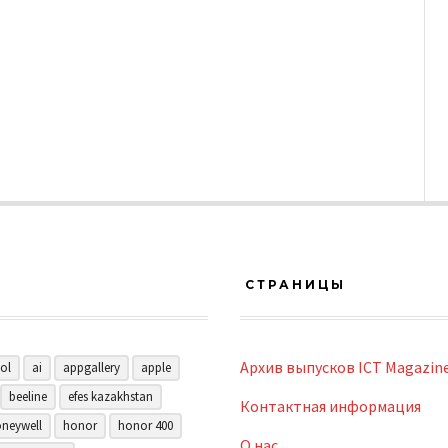
СТРАНИЦЫ
Архив выпусков ICT Magazin
ol
ai
appgallery
apple
beeline
efes kazakhstan
Контактная информация
neywell
honor
honor 400
О нас