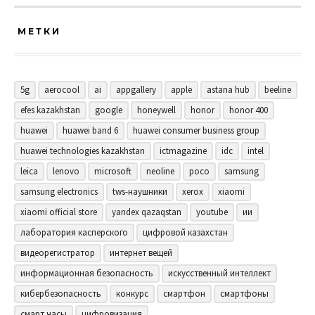
МЕТКИ
5g
aerocool
ai
appgallery
apple
astana hub
beeline
efes kazakhstan
google
honeywell
honor
honor 400
huawei
huawei band 6
huawei consumer business group
huawei technologies kazakhstan
ictmagazine
idc
intel
leica
lenovo
microsoft
neoline
poco
samsung
samsung electronics
tws-наушники
xerox
xiaomi
xiaomi official store
yandex qazaqstan
youtube
ии
лаборатория касперского
цифровой казахстан
видеорегистратор
интернет вещей
информационная безопасность
искусственный интеллект
кибербезопасность
конкурс
смартфон
смартфоны
смарт часы
цифровизация