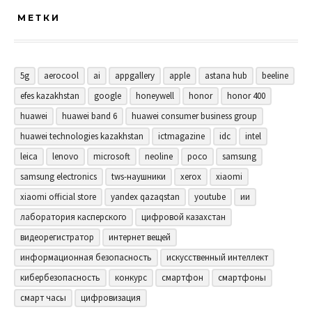
МЕТКИ
5g
aerocool
ai
appgallery
apple
astana hub
beeline
efes kazakhstan
google
honeywell
honor
honor 400
huawei
huawei band 6
huawei consumer business group
huawei technologies kazakhstan
ictmagazine
idc
intel
leica
lenovo
microsoft
neoline
poco
samsung
samsung electronics
tws-наушники
xerox
xiaomi
xiaomi official store
yandex qazaqstan
youtube
ии
лаборатория касперского
цифровой казахстан
видеорегистратор
интернет вещей
информационная безопасность
искусственный интеллект
кибербезопасность
конкурс
смартфон
смартфоны
смарт часы
цифровизация