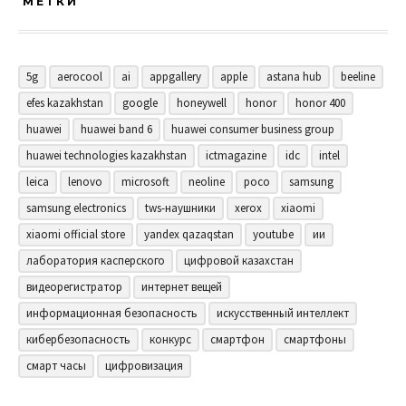
МЕТКИ
5g
aerocool
ai
appgallery
apple
astana hub
beeline
efes kazakhstan
google
honeywell
honor
honor 400
huawei
huawei band 6
huawei consumer business group
huawei technologies kazakhstan
ictmagazine
idc
intel
leica
lenovo
microsoft
neoline
poco
samsung
samsung electronics
tws-наушники
xerox
xiaomi
xiaomi official store
yandex qazaqstan
youtube
ии
лаборатория касперского
цифровой казахстан
видеорегистратор
интернет вещей
информационная безопасность
искусственный интеллект
кибербезопасность
конкурс
смартфон
смартфоны
смарт часы
цифровизация