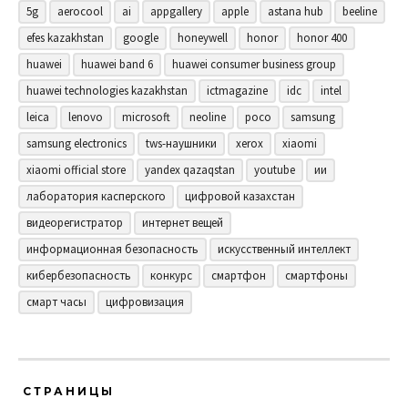
5g
aerocool
ai
appgallery
apple
astana hub
beeline
efes kazakhstan
google
honeywell
honor
honor 400
huawei
huawei band 6
huawei consumer business group
huawei technologies kazakhstan
ictmagazine
idc
intel
leica
lenovo
microsoft
neoline
poco
samsung
samsung electronics
tws-наушники
xerox
xiaomi
xiaomi official store
yandex qazaqstan
youtube
ии
лаборатория касперского
цифровой казахстан
видеорегистратор
интернет вещей
информационная безопасность
искусственный интеллект
кибербезопасность
конкурс
смартфон
смартфоны
смарт часы
цифровизация
СТРАНИЦЫ