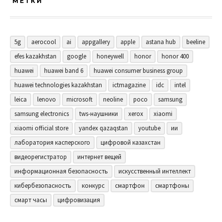
МЕТКИ
5g
aerocool
ai
appgallery
apple
astana hub
beeline
efes kazakhstan
google
honeywell
honor
honor 400
huawei
huawei band 6
huawei consumer business group
huawei technologies kazakhstan
ictmagazine
idc
intel
leica
lenovo
microsoft
neoline
poco
samsung
samsung electronics
tws-наушники
xerox
xiaomi
xiaomi official store
yandex qazaqstan
youtube
ии
лаборатория касперского
цифровой казахстан
видеорегистратор
интернет вещей
информационная безопасность
искусственный интеллект
кибербезопасность
конкурс
смартфон
смартфоны
смарт часы
цифровизация