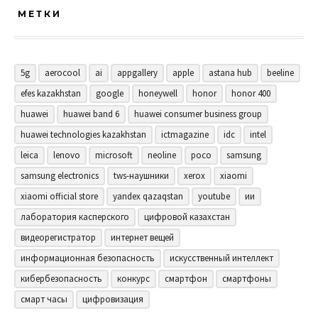
МЕТКИ
5g
aerocool
ai
appgallery
apple
astana hub
beeline
efes kazakhstan
google
honeywell
honor
honor 400
huawei
huawei band 6
huawei consumer business group
huawei technologies kazakhstan
ictmagazine
idc
intel
leica
lenovo
microsoft
neoline
poco
samsung
samsung electronics
tws-наушники
xerox
xiaomi
xiaomi official store
yandex qazaqstan
youtube
ии
лаборатория касперского
цифровой казахстан
видеорегистратор
интернет вещей
информационная безопасность
искусственный интеллект
кибербезопасность
конкурс
смартфон
смартфоны
смарт часы
цифровизация