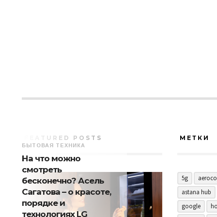
FEATURED POSTS
МЕТКИ
БЫТОВАЯ ТЕХНИКА
На что можно
смотреть
5g
aeroco
бесконечно? Асель
Сагатова – о красоте,
astana hub
порядке и
google
ho
технологиях LG