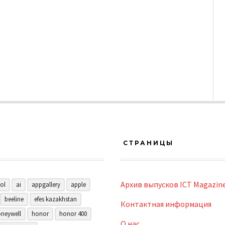
СТРАНИЦЫ
Архив выпусков ICT Magazin
ol
ai
appgallery
apple
beeline
efes kazakhstan
Контактная информация
neywell
honor
honor 400
О нас