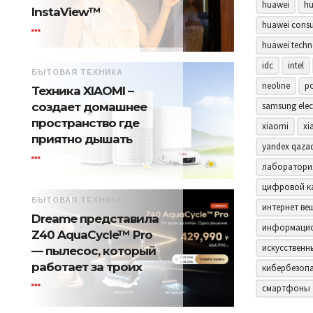
huawei
hu
InstaView™
huawei consu
huawei techn
idc
intel
БЫТОВАЯ ТЕХНИКА
neoline
p
Техника XIAOMI –
samsung elec
создает домашнее
пространство где
xiaomi
xi
приятно дышать
yandex qaza
лаборатори
цифровой к
БЫТОВАЯ ТЕХНИКА
интернет ве
Dreame представила
информацио
Z40 AquaCycle™ Pro
искусственн
— пылесос, который
работает за троих
кибербезоп
смартфоны