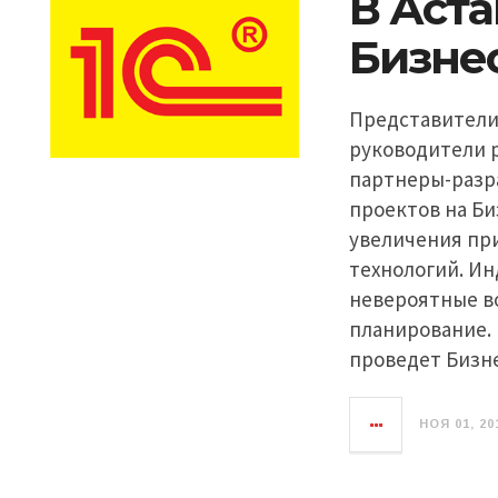
В Аста
Бизне
Представители
руководители 
партнеры-разр
проектов на Би
увеличения пр
технологий. Ин
невероятные в
планирование. 
проведет Бизне
НОЯ 01, 20