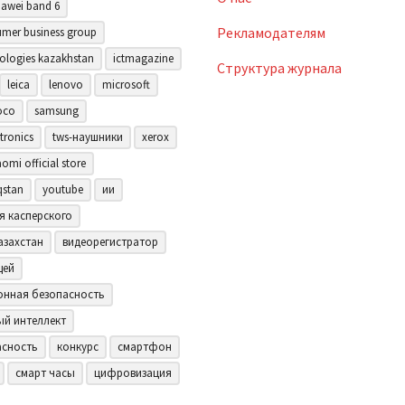
awei band 6
Рекламодателям
mer business group
ologies kazakhstan
ictmagazine
Структура журнала
leica
lenovo
microsoft
oco
samsung
tronics
tws-наушники
xerox
aomi official store
qstan
youtube
ии
я касперского
азахстан
видеорегистратор
щей
нная безопасность
ый интеллект
асность
конкурс
смартфон
смарт часы
цифровизация