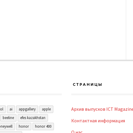
СТРАНИЦЫ
Архив выпусков ICT Magazin
ol
ai
appgallery
apple
beeline
efes kazakhstan
Контактная информация
neywell
honor
honor 400
О нас