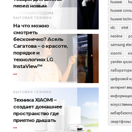
huawei
hu
перед новым
huawei consu
учебным годом
БЫТОВАЯ ТЕХНИКА
huawei techn
На что можно
idc
intel
смотреть
neoline
p
бесконечно? Асель
samsung elec
Сагатова – о красоте,
порядке и
xiaomi
xi
технологиях LG
yandex qaza
InstaView™
лаборатори
цифровой к
интернет ве
БЫТОВАЯ ТЕХНИКА
информацио
Техника XIAOMI –
искусственн
создает домашнее
пространство где
кибербезоп
приятно дышать
смартфоны