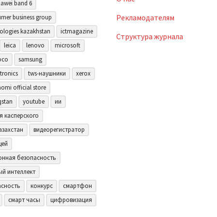
awei band 6
Рекламодателям
mer business group
ologies kazakhstan
ictmagazine
Структура журнала
leica
lenovo
microsoft
oco
samsung
tronics
tws-наушники
xerox
aomi official store
qstan
youtube
ии
я касперского
азахстан
видеорегистратор
щей
нная безопасность
ый интеллект
асность
конкурс
смартфон
смарт часы
цифровизация