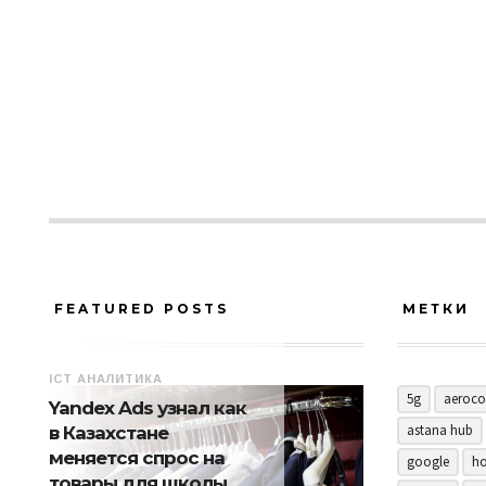
FEATURED POSTS
МЕТКИ
ICT АНАЛИТИКА
5g
aeroco
Yandex Ads узнал как
astana hub
в Казахстане
меняется спрос на
google
ho
товары для школы