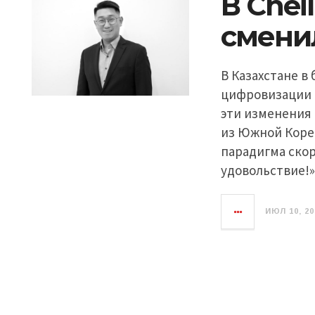
В Chei
смени
В Казахстане в
цифровизации 
эти изменения
из Южной Кореи
парадигма скор
удовольствие!»
ИЮЛ 10, 20