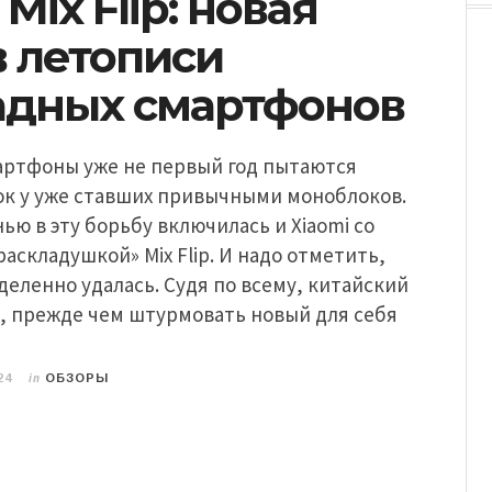
 Mix Flip: новая
в летописи
адных смартфонов
артфоны уже не первый год пытаются
ок у уже ставших привычными моноблоков.
ю в эту борьбу включилась и Xiaomi со
раскладушкой» Mix Flip. И надо отметить,
еленно удалась. Судя по всему, китайский
, прежде чем штурмовать новый для себя
in
24
ОБЗОРЫ