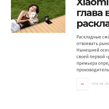
Xiaomi
глава 
раскл
Раскладные см
отвоевать рын
Нынешней осень
своей первой «
премьера опред
производитель
НОЯ 08, 20