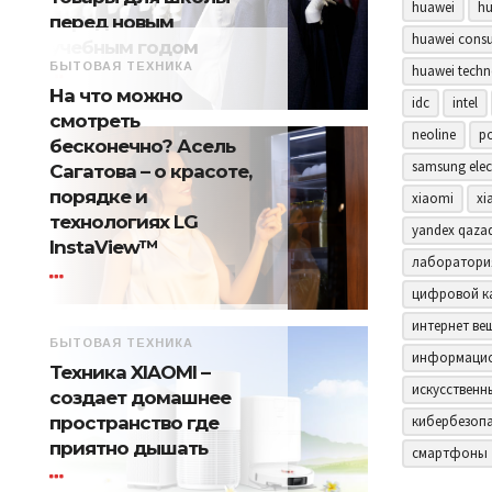
huawei
hu
перед новым
huawei consu
учебным годом
БЫТОВАЯ ТЕХНИКА
huawei techn
На что можно
idc
intel
смотреть
neoline
p
бесконечно? Асель
samsung elec
Сагатова – о красоте,
порядке и
xiaomi
xi
технологиях LG
yandex qaza
InstaView™
лаборатори
цифровой к
интернет ве
БЫТОВАЯ ТЕХНИКА
информацио
Техника XIAOMI –
искусственн
создает домашнее
пространство где
кибербезоп
приятно дышать
смартфоны