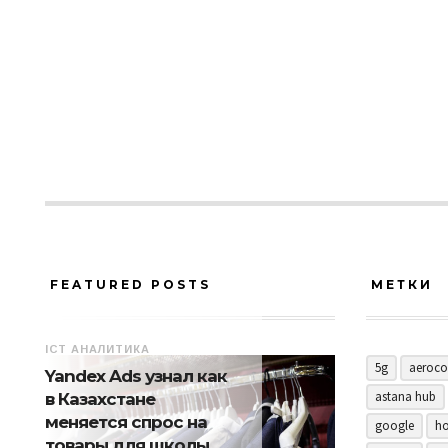
FEATURED POSTS
МЕТКИ
ICT АНАЛИТИКА
5g
aeroco
Yandex Ads узнал как
astana hub
в Казахстане
меняется спрос на
google
ho
товары для школы