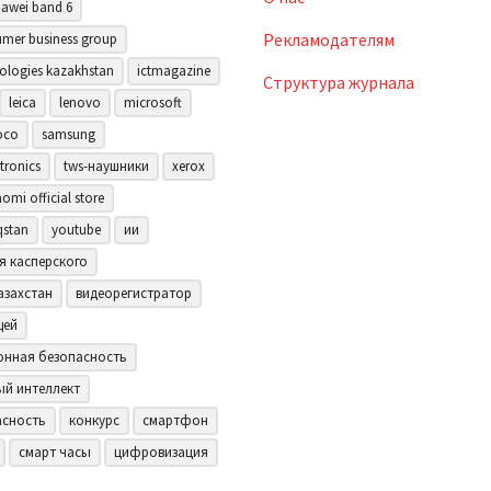
awei band 6
Рекламодателям
mer business group
ologies kazakhstan
ictmagazine
Структура журнала
leica
lenovo
microsoft
oco
samsung
tronics
tws-наушники
xerox
aomi official store
qstan
youtube
ии
я касперского
азахстан
видеорегистратор
щей
нная безопасность
ый интеллект
асность
конкурс
смартфон
смарт часы
цифровизация