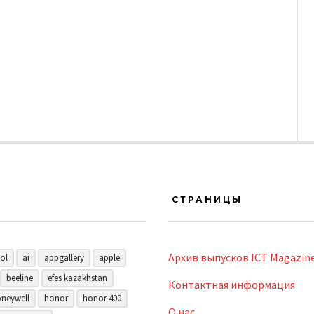
СТРАНИЦЫ
Архив выпусков ICT Magazin
ol
ai
appgallery
apple
beeline
efes kazakhstan
Контактная информация
neywell
honor
honor 400
О нас