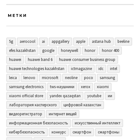
МЕТКИ
5g
aerocool
ai
appgallery
apple
astana hub
beeline
efes kazakhstan
google
honeywell
honor
honor 400
huawei
huawei band 6
huawei consumer business group
huawei technologies kazakhstan
ictmagazine
idc
intel
leica
lenovo
microsoft
neoline
poco
samsung
samsung electronics
tws-наушники
xerox
xiaomi
xiaomi official store
yandex qazaqstan
youtube
ии
лаборатория касперского
цифровой казахстан
видеорегистратор
интернет вещей
информационная безопасность
искусственный интеллект
кибербезопасность
конкурс
смартфон
смартфоны