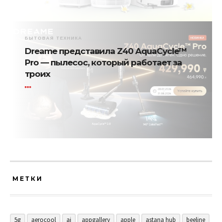
БЫТОВАЯ ТЕХНИКА
Dreame представила Z40 AquaCycle™
Pro — пылесос, который работает за
троих
МЕТКИ
5g
aerocool
ai
appgallery
apple
astana hub
beeline