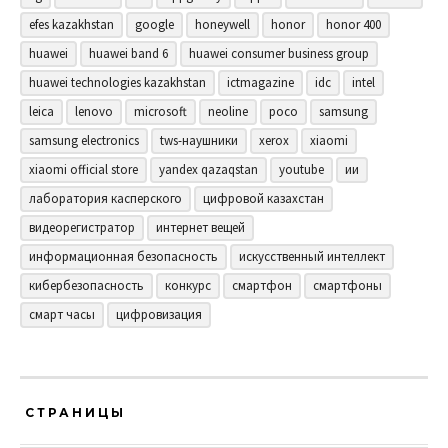
efes kazakhstan
google
honeywell
honor
honor 400
huawei
huawei band 6
huawei consumer business group
huawei technologies kazakhstan
ictmagazine
idc
intel
leica
lenovo
microsoft
neoline
poco
samsung
samsung electronics
tws-наушники
xerox
xiaomi
xiaomi official store
yandex qazaqstan
youtube
ии
лаборатория касперского
цифровой казахстан
видеорегистратор
интернет вещей
информационная безопасность
искусственный интеллект
кибербезопасность
конкурс
смартфон
смартфоны
смарт часы
цифровизация
СТРАНИЦЫ