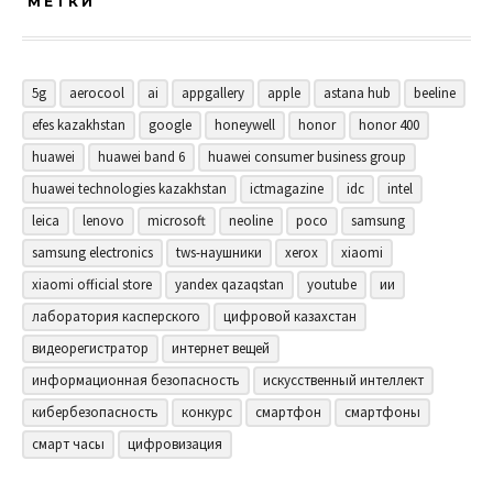
МЕТКИ
5g
aerocool
ai
appgallery
apple
astana hub
beeline
efes kazakhstan
google
honeywell
honor
honor 400
huawei
huawei band 6
huawei consumer business group
huawei technologies kazakhstan
ictmagazine
idc
intel
leica
lenovo
microsoft
neoline
poco
samsung
samsung electronics
tws-наушники
xerox
xiaomi
xiaomi official store
yandex qazaqstan
youtube
ии
лаборатория касперского
цифровой казахстан
видеорегистратор
интернет вещей
информационная безопасность
искусственный интеллект
кибербезопасность
конкурс
смартфон
смартфоны
смарт часы
цифровизация