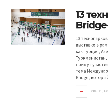
13 тех
Bridge
13 технопарков
выставке в рамк
как Турция, Аз
Туркменистан, 
примут участие 
тема Междунаро
Bridge, которы
СЕН 21, 20