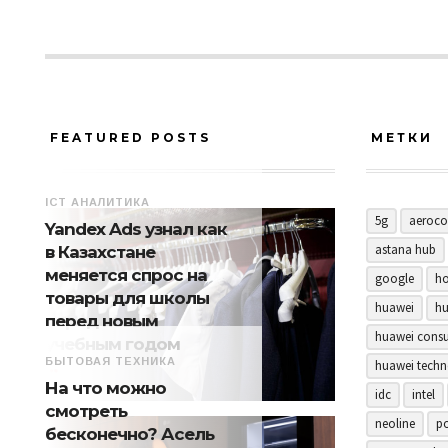
FEATURED POSTS
МЕТКИ
ICT АНАЛИТИКА
5g
aeroco
Yandex Ads узнал как
astana hub
в Казахстане
меняется спрос на
google
ho
товары для школы
huawei
hu
перед новым
huawei consu
учебным годом
БЫТОВАЯ ТЕХНИКА
huawei techn
На что можно
idc
intel
смотреть
neoline
p
бесконечно? Асель