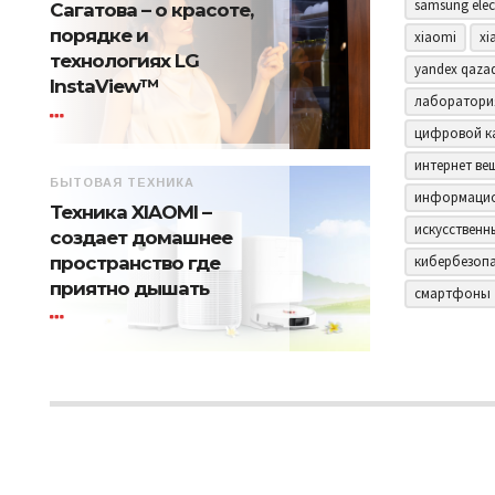
samsung elec
Сагатова – о красоте,
порядке и
xiaomi
xi
технологиях LG
yandex qaza
InstaView™
лаборатори
цифровой к
интернет ве
БЫТОВАЯ ТЕХНИКА
информацио
Техника XIAOMI –
искусственн
создает домашнее
пространство где
кибербезоп
приятно дышать
смартфоны