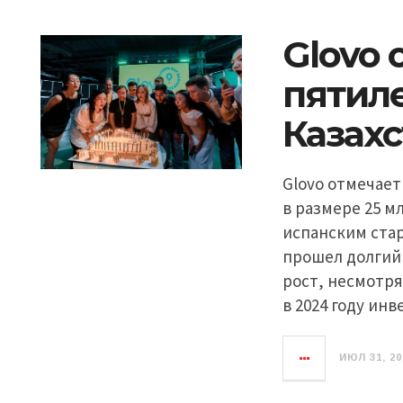
Glovo 
пятил
Казах
Glovo отмечает
в размере 25 мл
испанским стар
прошел долгий
рост, несмотря
в 2024 году ин
ИЮЛ 31, 20