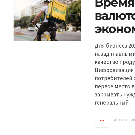
Время
валюто
эконо
Для бизнеса 20
назад главным
качество проду
Цифровизация 
потребителей 
первое место 
закрывать нуж
генеральный
ИЮН 16, 2