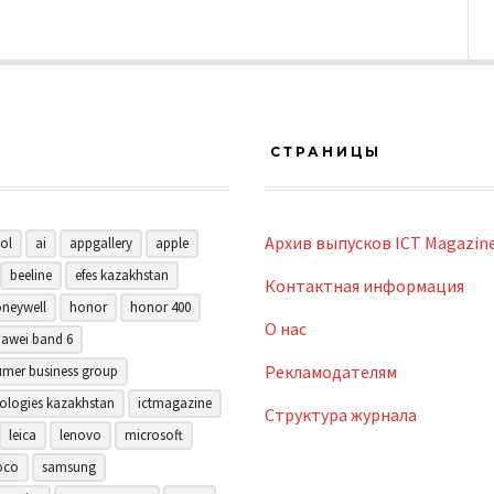
СТРАНИЦЫ
Архив выпусков ICT Magazin
ol
ai
appgallery
apple
beeline
efes kazakhstan
Контактная информация
neywell
honor
honor 400
О нас
awei band 6
Рекламодателям
mer business group
ologies kazakhstan
ictmagazine
Структура журнала
leica
lenovo
microsoft
oco
samsung