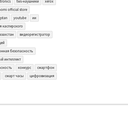
tronics
tws-наушники
xerox
aomi official store
qstan
youtube
ии
я касперского
азахстан
видеорегистратор
щей
нная безопасность
ый интеллект
асность
конкурс
смартфон
смарт часы
цифровизация