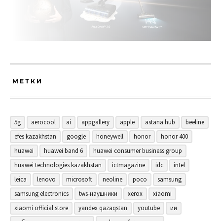
МЕТКИ
5g
aerocool
ai
appgallery
apple
astana hub
beeline
efes kazakhstan
google
honeywell
honor
honor 400
huawei
huawei band 6
huawei consumer business group
huawei technologies kazakhstan
ictmagazine
idc
intel
leica
lenovo
microsoft
neoline
poco
samsung
samsung electronics
tws-наушники
xerox
xiaomi
xiaomi official store
yandex qazaqstan
youtube
ии