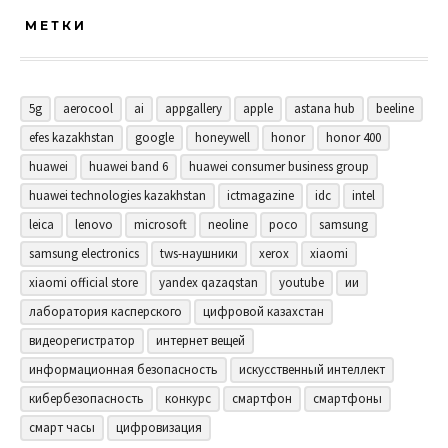
МЕТКИ
5g
aerocool
ai
appgallery
apple
astana hub
beeline
efes kazakhstan
google
honeywell
honor
honor 400
huawei
huawei band 6
huawei consumer business group
huawei technologies kazakhstan
ictmagazine
idc
intel
leica
lenovo
microsoft
neoline
poco
samsung
samsung electronics
tws-наушники
xerox
xiaomi
xiaomi official store
yandex qazaqstan
youtube
ии
лаборатория касперского
цифровой казахстан
видеорегистратор
интернет вещей
информационная безопасность
искусственный интеллект
кибербезопасность
конкурс
смартфон
смартфоны
смарт часы
цифровизация