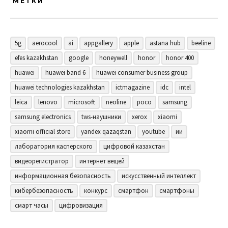
МЕТКИ
5g
aerocool
ai
appgallery
apple
astana hub
beeline
efes kazakhstan
google
honeywell
honor
honor 400
huawei
huawei band 6
huawei consumer business group
huawei technologies kazakhstan
ictmagazine
idc
intel
leica
lenovo
microsoft
neoline
poco
samsung
samsung electronics
tws-наушники
xerox
xiaomi
xiaomi official store
yandex qazaqstan
youtube
ии
лаборатория касперского
цифровой казахстан
видеорегистратор
интернет вещей
информационная безопасность
искусственный интеллект
кибербезопасность
конкурс
смартфон
смартфоны
смарт часы
цифровизация