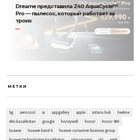
Dreame представила Z40 AquaCycle™
Pro — пылесос, который работает за
троих
МЕТКИ
5g
aerocool
ai
appgallery
apple
astana hub
beeline
efes kazakhstan
google
honeywell
honor
honor 400
huawei
huawei band 6
huawei consumer business group
huawei technologies kazakhstan
ictmagazine
idc
intel