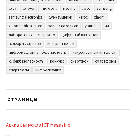
leica
lenovo
microsoft
neoline
poco
samsung
samsung electronics
tws-наушники
xerox
xiaomi
xiaomi official store
yandex qazaqstan
youtube
ии
лаборатория касперского
цифровой казахстан
видеорегистратор
интернет вещей
информационная безопасность
искусственный интеллект
кибербезопасность
конкурс
смартфон
смартфоны
смарт часы
цифровизация
СТРАНИЦЫ
Архив выпусков ICT Magazine