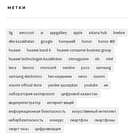
МЕТКИ
5g
aerocool
ai
appgallery
apple
astana hub
beeline
efes kazakhstan
google
honeywell
honor
honor 400
huawei
huawei band 6
huawei consumer business group
huawei technologies kazakhstan
ictmagazine
idc
intel
leica
lenovo
microsoft
neoline
poco
samsung
samsung electronics
tws-наушники
xerox
xiaomi
xiaomi official store
yandex qazaqstan
youtube
ии
лаборатория касперского
цифровой казахстан
видеорегистратор
интернет вещей
информационная безопасность
искусственный интеллект
кибербезопасность
конкурс
смартфон
смартфоны
смарт часы
цифровизация