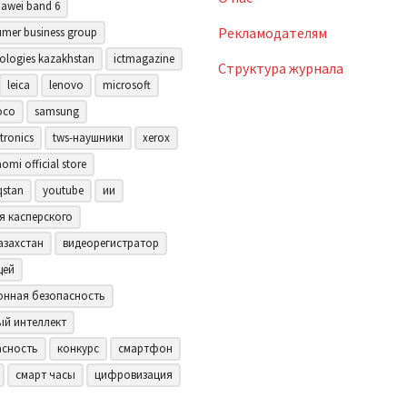
awei band 6
Рекламодателям
mer business group
ologies kazakhstan
ictmagazine
Структура журнала
leica
lenovo
microsoft
oco
samsung
tronics
tws-наушники
xerox
aomi official store
qstan
youtube
ии
я касперского
азахстан
видеорегистратор
щей
нная безопасность
ый интеллект
асность
конкурс
смартфон
смарт часы
цифровизация