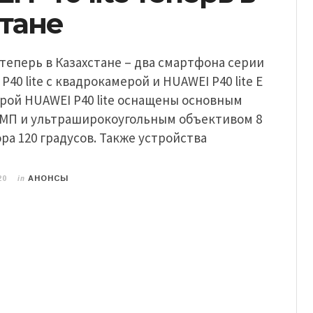
стане
e теперь в Казахстане – два смартфона серии
I P40 lite с квадрокамерой и HUAWEI P40 lite Е
рой HUAWEI P40 lite оснащены основным
 МП и ультраширокоугольным объективом 8
ора 120 градусов. Также устройства
in
20
АНОНСЫ