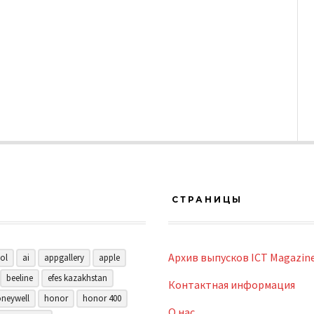
СТРАНИЦЫ
Архив выпусков ICT Magazin
ol
ai
appgallery
apple
beeline
efes kazakhstan
Контактная информация
neywell
honor
honor 400
О нас