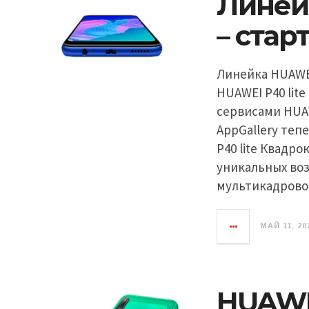
Линейк
– стар
Линейка HUAWEI 
HUAWEI P40 lit
сервисами HUA
AppGallery теп
P40 lite Квадро
уникальных во
мультикадрово
МАЙ 11, 20
HUAWEI