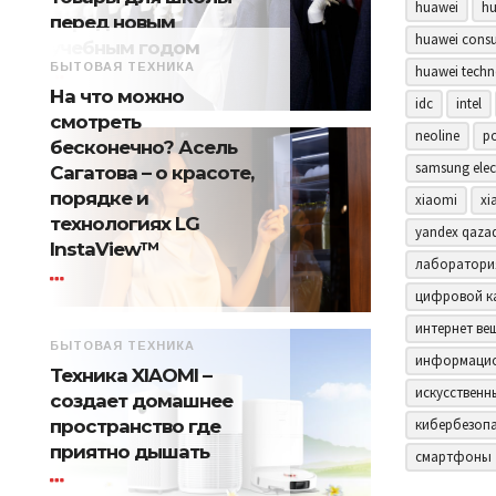
huawei
hu
перед новым
huawei consu
учебным годом
БЫТОВАЯ ТЕХНИКА
huawei techn
На что можно
idc
intel
смотреть
neoline
p
бесконечно? Асель
samsung elec
Сагатова – о красоте,
порядке и
xiaomi
xi
технологиях LG
yandex qaza
InstaView™
лаборатори
цифровой к
интернет ве
БЫТОВАЯ ТЕХНИКА
информацио
Техника XIAOMI –
искусственн
создает домашнее
пространство где
кибербезоп
приятно дышать
смартфоны