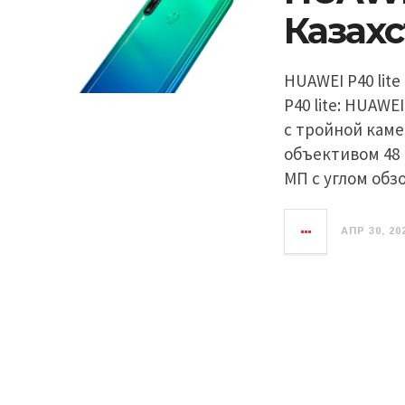
Казах
HUAWEI P40 lit
P40 lite: HUAWE
с тройной каме
объективом 48
МП с углом обз
АПР 30, 20