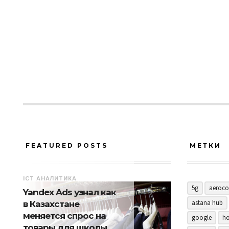
FEATURED POSTS
МЕТКИ
ICT АНАЛИТИКА
5g
aeroco
Yandex Ads узнал как
astana hub
в Казахстане
меняется спрос на
google
ho
товары для школы