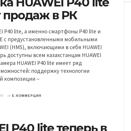
а HUAWEI P40 lite
т продаж в РК
P40 lite, а именно смартфоны P40 lite и
e Е с предустановленными мобильными
WEI (HMS), включающими в себя HUAWEI
ерь доступны всем казахстанцам HUAWEI
камера HUAWEI P40 lite имеет ряд
зможностей: поддержку технологии
й композиции –
in
20
E-КОММЕРЦИЯ
 P40 lite теперь в