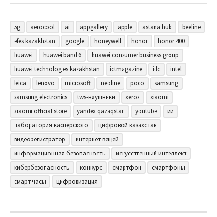
5g
aerocool
ai
appgallery
apple
astana hub
beeline
efes kazakhstan
google
honeywell
honor
honor 400
huawei
huawei band 6
huawei consumer business group
huawei technologies kazakhstan
ictmagazine
idc
intel
leica
lenovo
microsoft
neoline
poco
samsung
samsung electronics
tws-наушники
xerox
xiaomi
xiaomi official store
yandex qazaqstan
youtube
ии
лаборатория касперского
цифровой казахстан
видеорегистратор
интернет вещей
информационная безопасность
искусственный интеллект
кибербезопасность
конкурс
смартфон
смартфоны
смарт часы
цифровизация