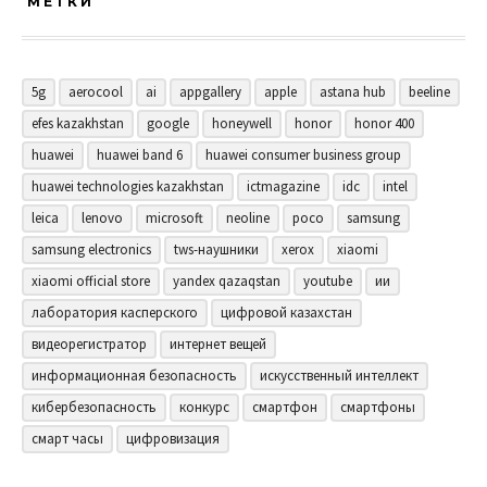
МЕТКИ
5g
aerocool
ai
appgallery
apple
astana hub
beeline
efes kazakhstan
google
honeywell
honor
honor 400
huawei
huawei band 6
huawei consumer business group
huawei technologies kazakhstan
ictmagazine
idc
intel
leica
lenovo
microsoft
neoline
poco
samsung
samsung electronics
tws-наушники
xerox
xiaomi
xiaomi official store
yandex qazaqstan
youtube
ии
лаборатория касперского
цифровой казахстан
видеорегистратор
интернет вещей
информационная безопасность
искусственный интеллект
кибербезопасность
конкурс
смартфон
смартфоны
смарт часы
цифровизация