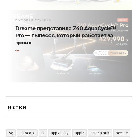
БЫТОВАЯ ТЕХНИКА
Dreame представила Z40 AquaCycle™
Pro — пылесос, который работает за
троих
МЕТКИ
5g
aerocool
ai
appgallery
apple
astana hub
beeline