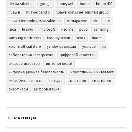
efes kazakhstan
google
honeywell
honor
honor 400
huawei
huawei band 6
huawei consumer business group
huawei technologies kazakhstan
ictmagazine
idc
intel
leica
lenovo
microsoft
neoline
poco
samsung
samsung electronics
tws-наушники
xerox
xiaomi
xiaomi official store
yandex qazaqstan
youtube
ии
лаборатория касперского
цифровой казахстан
видеорегистратор
интернет вещей
информационная безопасность
искусственный интеллект
кибербезопасность
конкурс
смартфон
смартфоны
смарт часы
цифровизация
СТРАНИЦЫ