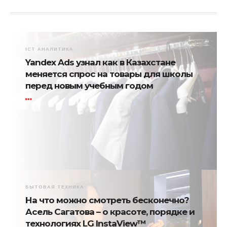
ICT АНАЛИТИКА
Yandex Ads узнал как в Казахстане
меняется спрос на товары для школы
перед новым учебным годом
БЫТОВАЯ ТЕХНИКА
На что можно смотреть бесконечно?
Асель Сагатова – о красоте, порядке и
технологиях LG InstaView™