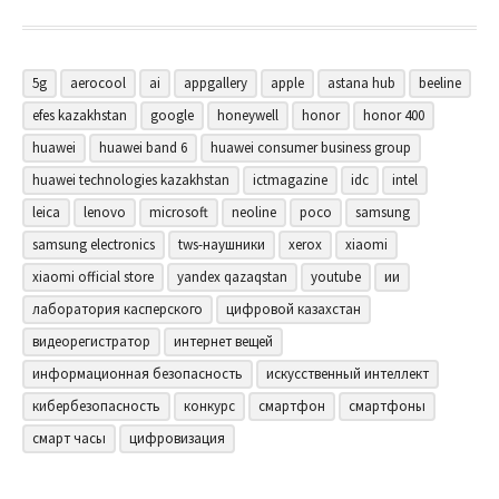
5g
aerocool
ai
appgallery
apple
astana hub
beeline
efes kazakhstan
google
honeywell
honor
honor 400
huawei
huawei band 6
huawei consumer business group
huawei technologies kazakhstan
ictmagazine
idc
intel
leica
lenovo
microsoft
neoline
poco
samsung
samsung electronics
tws-наушники
xerox
xiaomi
xiaomi official store
yandex qazaqstan
youtube
ии
лаборатория касперского
цифровой казахстан
видеорегистратор
интернет вещей
информационная безопасность
искусственный интеллект
кибербезопасность
конкурс
смартфон
смартфоны
смарт часы
цифровизация