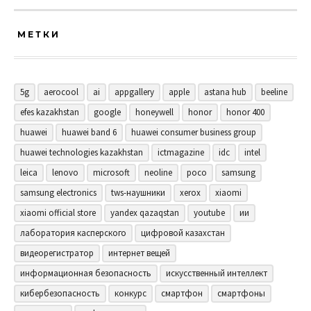
МЕТКИ
5g
aerocool
ai
appgallery
apple
astana hub
beeline
efes kazakhstan
google
honeywell
honor
honor 400
huawei
huawei band 6
huawei consumer business group
huawei technologies kazakhstan
ictmagazine
idc
intel
leica
lenovo
microsoft
neoline
poco
samsung
samsung electronics
tws-наушники
xerox
xiaomi
xiaomi official store
yandex qazaqstan
youtube
ии
лаборатория касперского
цифровой казахстан
видеорегистратор
интернет вещей
информационная безопасность
искусственный интеллект
кибербезопасность
конкурс
смартфон
смартфоны