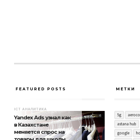
FEATURED POSTS
МЕТКИ
ICT АНАЛИТИКА
5g
aeroco
Yandex Ads узнал как
astana hub
в Казахстане
меняется спрос на
google
ho
товары для школы