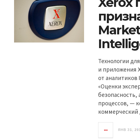
Xerox 
призн
Market
Intell
Технологии для
и приложения X
от аналитиков I
«Оценки экспер
безопасность,
процессов, — 
коммерческий 
ЯНВ 31, 20