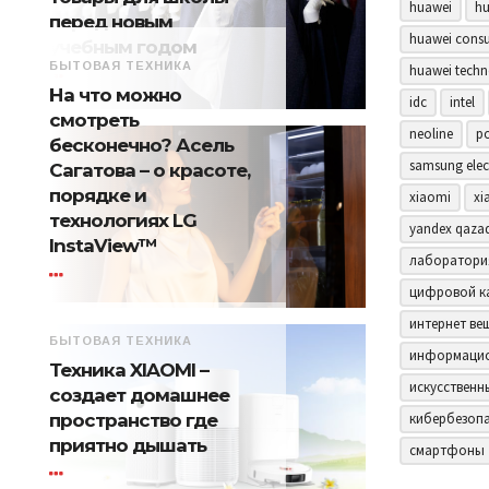
huawei
hu
перед новым
huawei consu
учебным годом
БЫТОВАЯ ТЕХНИКА
huawei techn
На что можно
idc
intel
смотреть
neoline
p
бесконечно? Асель
samsung elec
Сагатова – о красоте,
порядке и
xiaomi
xi
технологиях LG
yandex qaza
InstaView™
лаборатори
цифровой к
интернет ве
БЫТОВАЯ ТЕХНИКА
информацио
Техника XIAOMI –
искусственн
создает домашнее
пространство где
кибербезоп
приятно дышать
смартфоны