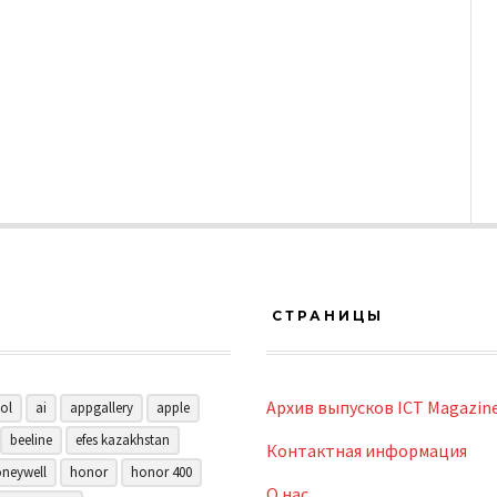
СТРАНИЦЫ
Архив выпусков ICT Magazin
ol
ai
appgallery
apple
beeline
efes kazakhstan
Контактная информация
neywell
honor
honor 400
О нас