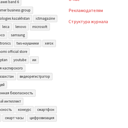
awei band 6
Рекламодателям
mer business group
ologies kazakhstan
ictmagazine
Структура журнала
leica
lenovo
microsoft
oco
samsung
tronics
tws-наушники
xerox
aomi official store
qstan
youtube
ии
я касперского
азахстан
видеорегистратор
щей
нная безопасность
ый интеллект
асность
конкурс
смартфон
смарт часы
цифровизация